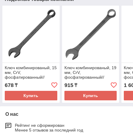
Ключ комбинированый, 15
Ключ комбинированый, 19
Ключ
мм, CrV,
мм, CrV,
мм, 
фосфатированный//
фосфатированный//
фос
Сибртех
Сибртех
Сиб
678
915
1 6
₸
₸
Купить
Купить
О нас
Рейтинг не сформирован
Менее 5 отзывов за последний год