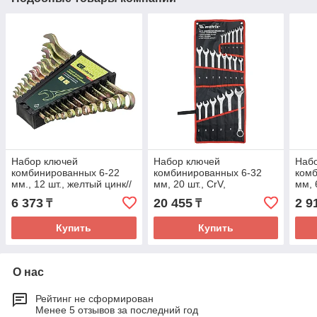
Набор ключей
Набор ключей
Наб
комбинированных 6-22
комбинированных 6-32
комб
мм., 12 шт., желтый цинк//
мм, 20 шт., CrV,
мм, 
Сибртех
полированный хром//
фос
6 373
20 455
2 9
₸
₸
Matrix
Сиб
Купить
Купить
О нас
Рейтинг не сформирован
Менее 5 отзывов за последний год