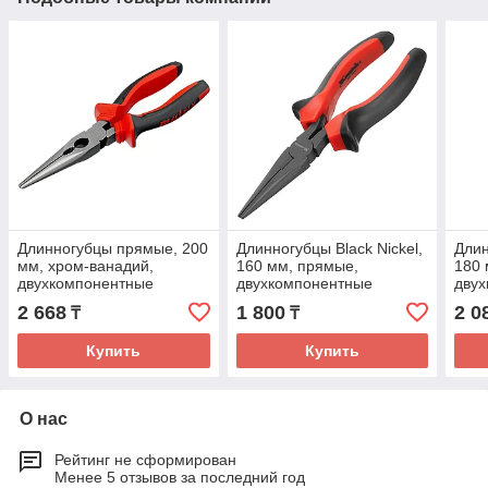
Длинногубцы прямые, 200
Длинногубцы Black Nickel,
Длин
мм, хром-ванадий,
160 мм, прямые,
180 
двухкомпонентные
двухкомпонентные
дву
рукоятки// Matrix
рукоятки// Matrix
руко
2 668
1 800
2 0
₸
₸
Купить
Купить
О нас
Рейтинг не сформирован
Менее 5 отзывов за последний год