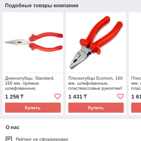
Подобные товары компании
Длинногубцы, Standard,
Плоскогубцы Econom, 160
Плос
160 мм, прямые
мм, шлифованные,
мм,
шлифованные,
пластмассовые рукоятки//
плас
пластмассовые рукоятки//
Matrix
Matr
1 256
1 431
1 6
₸
₸
Matrix
Купить
Купить
О нас
Рейтинг не сформирован