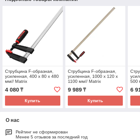
Струбцина F-образная,
Струбцина F-образная,
Стру
усиленная, 400 х 80 х 480
усиленная, 1000 х 120 х
усил
мм// Matrix
1100 мм// Matrix
500 
4 080
9 989
6 9
₸
₸
Купить
Купить
О нас
Рейтинг не сформирован
Менее 5 отзывов за последний год