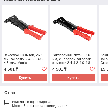
Заклепочник литой, 260
Заклепочник литой, 260
Закл
мм, заклепки 2,4-3,2-4,0-
мм, с набором заклепок,
закл
4,8 мм// Matrix
заклепки 2,4-3,2-4,0-4,8
Gros
мм// Matrix
4 501
4 501
15 
₸
₸
Купить
Купить
О нас
Рейтинг не сформирован
Менее 5 отзывов за последний год