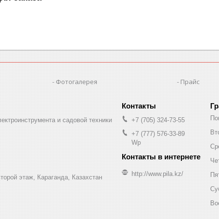
Фотогалерея
Прайс
Гр
По
лектроинструмента и садовой техники
+7 (705) 324-73-55
Вт
+7 (777) 576-33-89
Wp
Ср
Че
http://www.pila.kz/
Пя
торой этаж, Караганда, Казахстан
Су
Во