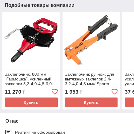
Подобные товары компании
Заклепочник, 800 мм,
Заклепочник ручной, для
Закл
"Гармошка", усиленный,
вытяжных заклепок 2,4-
усил
заклепки 3,2-4,0-4,8-6,0-
3,2-4,0-4,8 мм// Sparta
удли
6,4 мм// Matrix
закл
11 270
1 953
37 
₸
₸
6,4/
Купить
Купить
О нас
Рейтинг не сформирован