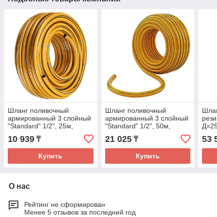
Шланг поливочный
Шланг поливочный
Шла
армированный 3 слойный
армированный 3 слойный
рези
"Standard" 1/2", 25м,
"Standard" 1/2", 50м,
Д=25
LUXE// Palisad
LUXE// Palisad
Прои
10 939
21 025
53 
₸
₸
Купить
Купить
О нас
Рейтинг не сформирован
Менее 5 отзывов за последний год