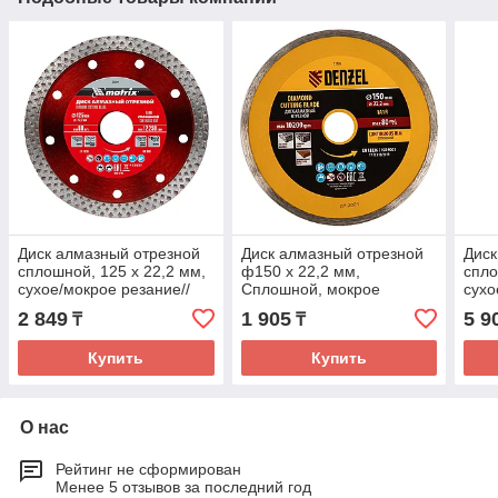
Диск алмазный отрезной
Диск алмазный отрезной
Диск
сплошной, 125 х 22,2 мм,
ф150 х 22,2 мм,
спло
сухое/мокрое резание//
Сплошной, мокрое
сухо
Matrix
резание// Denzel
Matr
2 849
1 905
5 9
₸
₸
Купить
Купить
О нас
Рейтинг не сформирован
Менее 5 отзывов за последний год