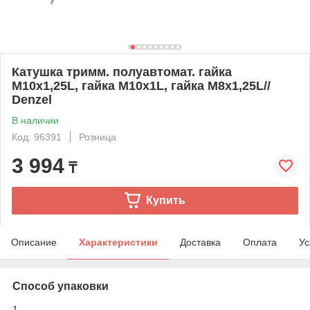
Катушка тримм. полуавтомат. гайка
М10х1,25L, гайка М10х1L, гайка М8х1,25L//
Denzel
В наличии
Код: 96391
Розница
3 994
₸
Купить
Описание
Характеристики
Доставка
Оплата
Ус
Способ упаковки
1