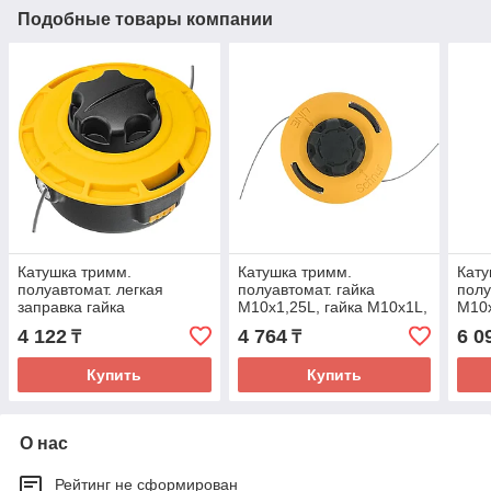
Подобные товары компании
Катушка тримм.
Катушка тримм.
Кату
полуавтомат. легкая
полуавтомат. гайка
полу
заправка гайка
М10х1,25L, гайка М10х1L,
М10х
М10х1,25L, гайка М10х1L,
гайка М12х1,5L// Denzel
М12х
4 122
4 764
6 0
₸
₸
гайка M8x1,25L// Denzel
М12х
Купить
Купить
О нас
Рейтинг не сформирован