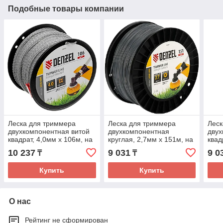
Подобные товары компании
Леска для триммера
Леска для триммера
Леск
двухкомпонентная витой
двухкомпонентная
двух
квадрат, 4,0мм х 106м, на
круглая, 2,7мм х 151м, на
квад
DIN катушке EXTRA
DIN катушке EXTRA
DIN 
10 237
9 031
9 0
₸
₸
CORD// Denzel
CORD// Denzel
CORD
Купить
Купить
О нас
Рейтинг не сформирован