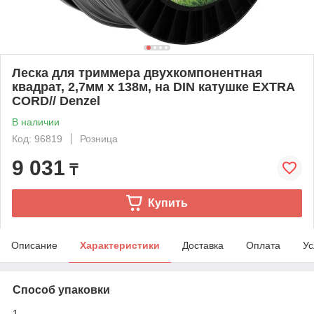
Леска для триммера двухкомпонентная
квадрат, 2,7мм х 138м, на DIN катушке EXTRA
CORD// Denzel
В наличии
Код: 96819
Розница
9 031
₸
Купить
Описание
Характеристики
Доставка
Оплата
Ус
Способ упаковки
1