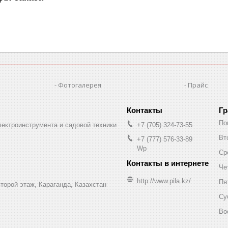
Фотогалерея
Прайс
Гр
По
лектроинструмента и садовой техники
+7 (705) 324-73-55
Вт
+7 (777) 576-33-89
Wp
Ср
Че
http://www.pila.kz/
Пя
торой этаж, Караганда, Казахстан
Су
Во