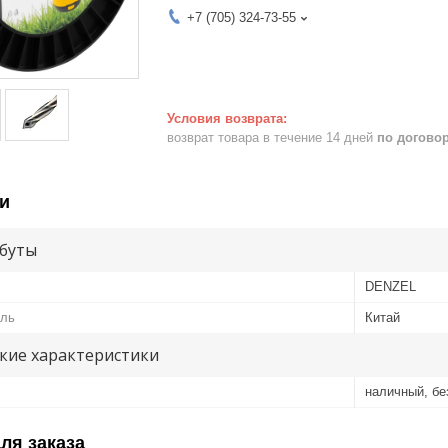
+7 (705) 324-73-55
возврат товара в течение 14 дней
по догово
и
буты
DENZEL
ель
Китай
кие характеристики
наличный, б
ля заказа