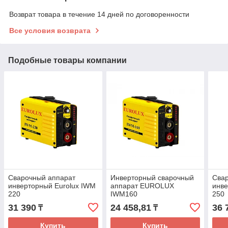
Возврат товара в течение 14 дней по договоренности
Все условия возврата
Подобные товары компании
Сварочный аппарат
Инверторный сварочный
Сва
инверторный Eurolux IWM
аппарат EUROLUX
инве
220
IWM160
250
31 390
24 458,81
36 
₸
₸
Купить
Купить