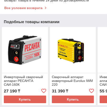
Возврат товара в течение 14 дней по договоренности
Все условия возврата
Подобные товары компании
Инверторный сварочный
Сварочный аппарат
Инв
аппарат РЕСАНТА
инверторный Eurolux IWM
апп
САИ-160К
220
САИ-
27 190
31 390
55 
₸
₸
Купить
Купить