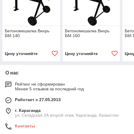
Бетономешалка Вихрь
Бетономешалка Вихрь
Бет
БМ-140
БМ-160
БМ-
Цену уточняйте
Цену уточняйте
Цен
О нас
Рейтинг не сформирован
Менее 5 отзывов за последний год
Работает с 27.05.2013
г. Караганда
ул. Складская 2А второй этаж, Караганда, Казахстан
Контакты