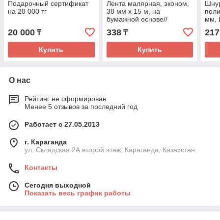
Подарочный сертификат
Лента малярная, эконом,
Шну
на 20 000 тг
38 мм х 15 м, на
поли
бумажной основе//
мм, 
Сибртех
Росс
20 000
338
217
₸
₸
Купить
Купить
О нас
Рейтинг не сформирован
Менее 5 отзывов за последний год
Работает с 27.05.2013
г. Караганда
ул. Складская 2А второй этаж, Караганда, Казахстан
Контакты
Сегодня выходной
Показать весь график работы