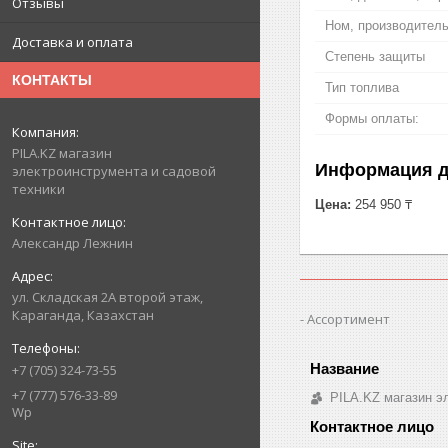
Отзывы
Ном, производитель
Доставка и оплата
Степень защиты
КОНТАКТЫ
Тип топлива
Формы оплаты:
PILA.KZ магазин
Информация д
электроинструмента и садовой
техники
Цена:
254 950 ₸
Александр Лежнин
ул. Складская 2А второй этаж,
Караганда, Казахстан
Ассортимент
+7 (705) 324-73-55
+7 (777) 576-33-89
PILA.KZ магазин э
Wp