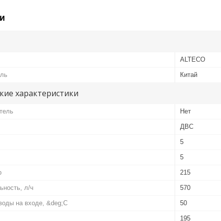
и
ALTECO
ель
Китай
кие характеристики
тель
Нет
ДВС
5
5
р
215
ьность, л/ч
570
воды на входе, &deg;С
50
195