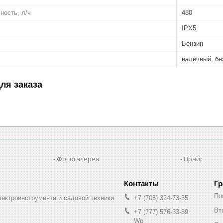
ность, л/ч
480
IPX5
Бензин
наличный, б
ля заказа
Фотогалерея
Прайс
Гр
По
лектроинструмента и садовой техники
+7 (705) 324-73-55
Вт
+7 (777) 576-33-89
Wp