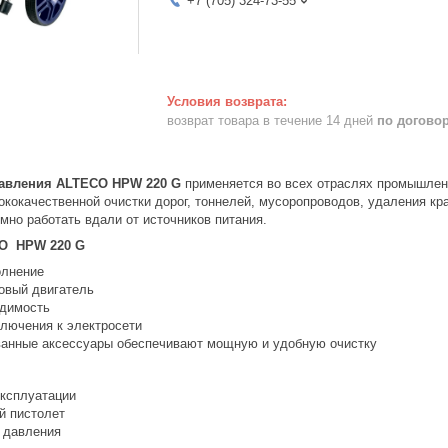
+7 (705) 324-73-55
возврат товара в течение 14 дней
по догово
давления ALTECO HPW 220 G
применяется во всех отраслях промышленн
кокачественной очистки дорог, тоннелей, мусоропроводов, удаления кр
мно работать вдали от источников питания.
CO HPW 220 G
олнение
овый двигатель
одимость
ключения к электросети
анные аксессуары обеспечивают мощную и удобную очистку
эксплуатации
й пистолет
 давления