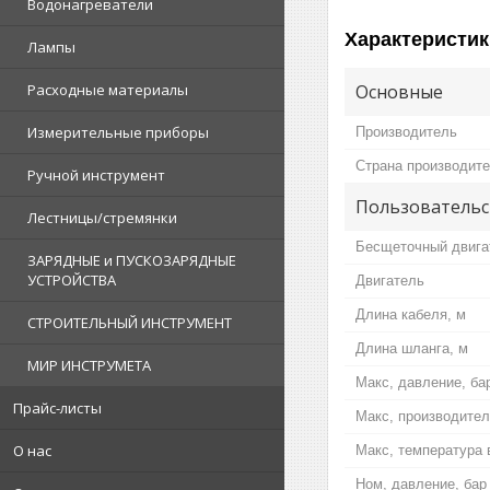
Водонагреватели
Характеристик
Лампы
Основные
Расходные материалы
Измерительные приборы
Производитель
Страна производит
Ручной инструмент
Пользовательс
Лестницы/стремянки
Бесщеточный двига
ЗАРЯДНЫЕ и ПУСКОЗАРЯДНЫЕ
УСТРОЙСТВА
Двигатель
Длина кабеля, м
СТРОИТЕЛЬНЫЙ ИНСТРУМЕНТ
Длина шланга, м
МИР ИНСТРУМЕТА
Макс, давление, ба
Прайс-листы
Макс, производител
О нас
Макс, температура 
Ном, давление, бар