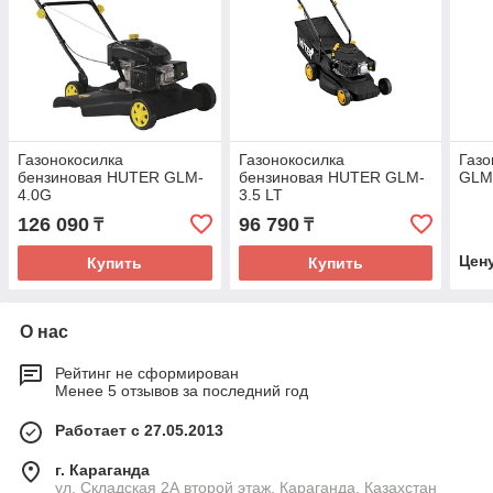
Газонокосилка
Газонокосилка
Газ
бензиновая HUTER GLM-
бензиновая HUTER GLM-
GLM
4.0G
3.5 LT
126 090
96 790
₸
₸
Цен
Купить
Купить
О нас
Рейтинг не сформирован
Менее 5 отзывов за последний год
Работает с 27.05.2013
г. Караганда
ул. Складская 2А второй этаж, Караганда, Казахстан