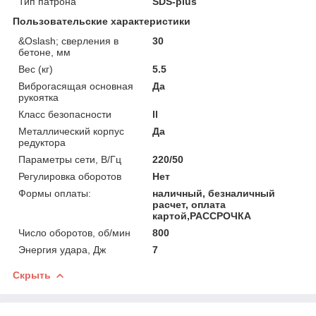
Тип патрона
SDS-plus
Пользовательские характеристики
&Oslash; сверления в
30
бетоне, мм
Вес (кг)
5.5
Виброгасящая основная
Да
рукоятка
Класс безопасности
ll
Металлический корпус
Да
редуктора
Параметры сети, В/Гц
220/50
Регулировка оборотов
Нет
Формы оплаты:
наличный, безналичный
расчет, оплата
картой,РАССРОЧКА
Число оборотов, об/мин
800
Энергия удара, Дж
7
Скрыть