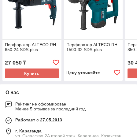
Перфоратор ALTECO RH
Перфоратор ALTECO RH
Пер
650-24 SDS-plus
1500-32 SDS-plus
850-
27 050
30 
₸
Цену уточняйте
Купить
О нас
Рейтинг не сформирован
Менее 5 отзывов за последний год
Работает с 27.05.2013
г. Караганда
ул. Складская 2А второй этаж, Караганда, Казахстан