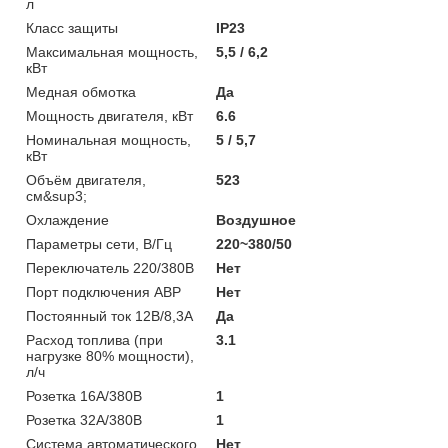
л
Класс защиты
IP23
Максимальная мощность,
5,5 / 6,2
кВт
Медная обмотка
Да
Мощность двигателя, кВт
6.6
Номинальная мощность,
5 / 5,7
кВт
Объём двигателя,
523
см&sup3;
Охлаждение
Воздушное
Параметры сети, В/Гц
220~380/50
Переключатель 220/380В
Нет
Порт подключения АВР
Нет
Постоянный ток 12В/8,3А
Да
Расход топлива (при
3.1
нагрузке 80% мощности),
л/ч
Розетка 16А/380В
1
Розетка 32А/380В
1
Система автоматического
Нет