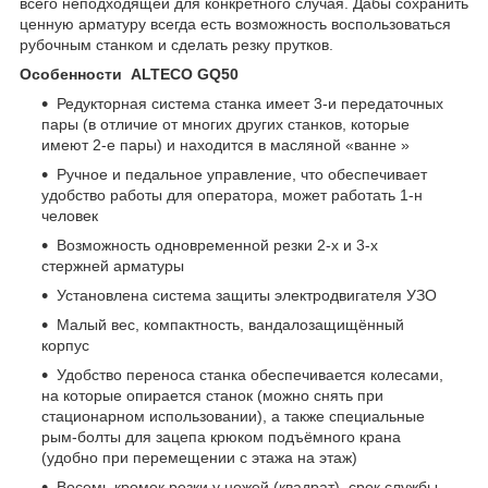
всего неподходящей для конкретного случая. Дабы сохранить
ценную арматуру всегда есть возможность воспользоваться
рубочным станком и сделать резку прутков.
Особенности ALTECO GQ50
Редукторная система станка имеет 3-и передаточных
пары (в отличие от многих других станков, которые
имеют 2-е пары) и находится в масляной «ванне »
Ручное и педальное управление, что обеспечивает
удобство работы для оператора, может работать 1-н
человек
Возможность одновременной резки 2-х и 3-х
стержней арматуры
Установлена система защиты электродвигателя УЗО
Малый вес, компактность, вандалозащищённый
корпус
Удобство переноса станка обеспечивается колесами,
на которые опирается станок (можно снять при
стационарном использовании), а также специальные
рым-болты для зацепа крюком подъёмного крана
(удобно при перемещении с этажа на этаж)
Восемь кромок резки у ножей (квадрат), срок службы