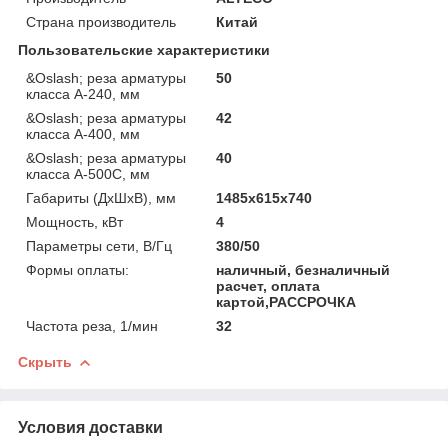
Страна производитель
Китай
Пользовательские характеристики
&Oslash; реза арматуры
50
класса А-240, мм
&Oslash; реза арматуры
42
класса А-400, мм
&Oslash; реза арматуры
40
класса А-500С, мм
Габариты (ДxШxВ), мм
1485x615x740
Мощность, кВт
4
Параметры сети, В/Гц
380/50
Формы оплаты:
наличный, безналичный
расчет, оплата
картой,РАССРОЧКА
Частота реза, 1/мин
32
Скрыть
Условия доставки