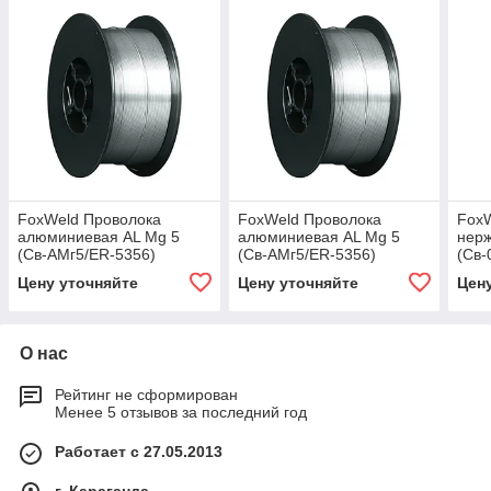
FoxWeld Проволока
FoxWeld Проволока
FoxW
алюминиевая AL Mg 5
алюминиевая AL Mg 5
нерж
(Св-АМг5/ER-5356)
(Св-АМг5/ER-5356)
(Св-
д.1.2мм, 2кг D200 (пр-во
д.1.0мм, 2кг D200 (пр-во
д.1,
Цену уточняйте
Цену уточняйте
Цен
FoxWeld/КНР)
FoxWeld/КНР)
пачк
КНР
О нас
Рейтинг не сформирован
Менее 5 отзывов за последний год
Работает с 27.05.2013