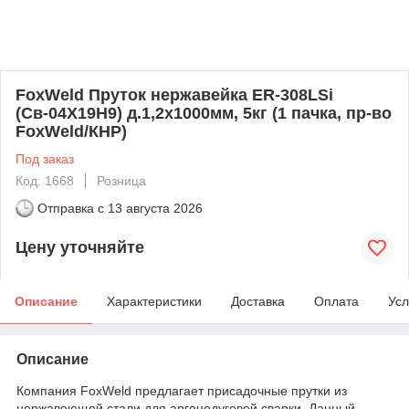
FoxWeld Пруток нержавейка ER-308LSi
(Св-04Х19Н9) д.1,2х1000мм, 5кг (1 пачка, пр-во
FoxWeld/КНР)
Под заказ
Код: 1668
Розница
Отправка с
13 августа 2026
Цену уточняйте
Описание
Характеристики
Доставка
Оплата
Усл
Описание
Компания FoxWeld предлагает присадочные прутки из
нержавеющей стали для аргонодуговой сварки. Данный