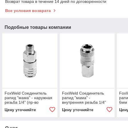
Возврат товара в течение 14 дней по договоренности
Все условия возврата
Подобные товары компании
FoxWeld Соединитель
FoxWeld Соединитель
Fox
рапид "мама" - наружная
рапид "мама" -
рапи
резьба 1/4" (пр-во
внутренняя резьба 1/4"
6мм 
FoxWeld/КНР)
(пр-во FoxWeld/КНР)
Цену уточняйте
Цену уточняйте
Цен