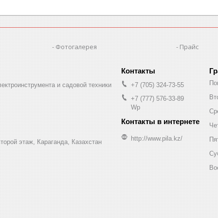
Фотогалерея
Прайс
Гр
По
лектроинструмента и садовой техники
+7 (705) 324-73-55
Вт
+7 (777) 576-33-89
Wp
Ср
Че
http://www.pila.kz/
Пя
торой этаж, Караганда, Казахстан
Су
Во