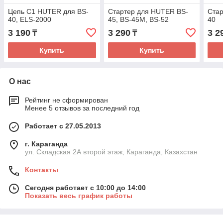
Цепь C1 HUTER для BS-
Стартер для HUTER BS-
Стар
40, ELS-2000
45, BS-45М, BS-52
40
3 190
3 290
3 2
₸
₸
Купить
Купить
О нас
Рейтинг не сформирован
Менее 5 отзывов за последний год
Работает с 27.05.2013
г. Караганда
ул. Складская 2А второй этаж, Караганда, Казахстан
Контакты
Сегодня работает с 10:00 до 14:00
Показать весь график работы