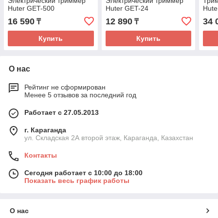
Электрический триммер
Электрический триммер
Три
Huter GET-500
Huter GET-24
Hute
16 590
12 890
34 
₸
₸
Купить
Купить
О нас
Рейтинг не сформирован
Менее 5 отзывов за последний год
Работает с 27.05.2013
г. Караганда
ул. Складская 2А второй этаж, Караганда, Казахстан
Контакты
Сегодня работает с 10:00 до 18:00
Показать весь график работы
О нас