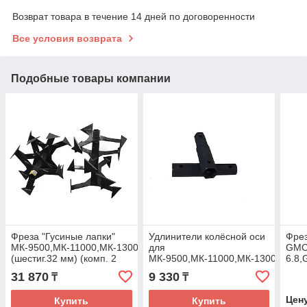
Возврат товара в течение 14 дней по договоренности
Все условия возврата
Подобные товары компании
Фреза "Гусиные лапки"
Удлинители колёсной оси
Фрез
МК-9500,МК-11000,МК-13000,МК-15000
для
GMC
(шестиг.32 мм) (комп. 2
МК-9500,МК-11000,МК-13000,МК-
6.8,
шт.)
(шестиг.d 32*32*185)
(ком
31 870
9 330
₸
₸
(комп. 2 шт.)
Цен
Купить
Купить