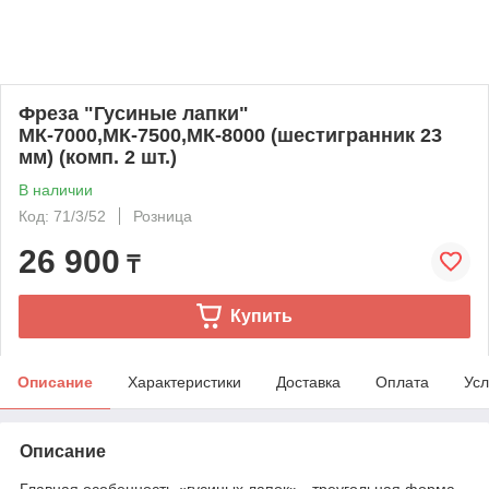
Фреза "Гусиные лапки"
МК-7000,МК-7500,МК-8000 (шестигранник 23
мм) (комп. 2 шт.)
В наличии
Код: 71/3/52
Розница
26 900
₸
Купить
Описание
Характеристики
Доставка
Оплата
Усл
Описание
Главная особенность «гусиных лапок» - треугольная форма