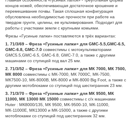
концов ножей, обеспечивающая достаточное крошение и
перемешивание почвы. Такая сплошная конфигурация
обусловлена необходимостью прочности при работе на
твердом грунте, целины, ее культивирования. Подходит для
работы с участками земли с крупными комьями.
Фрезы «Гусиные лапки» поставляются в трёх вариантах:
1. 71/3/69 – Фреза «Гусиные лапки» для GMC-5.5,GMC-6.5,
GMC-6.8, GMC-7.0
совместимы с мотокультиваторами
GMC5.5,GMC-6.5, GMC-6.8, GMC-7.0, а также с другими
машинами со ступицей под вал 25 мм.
2. 71/3/52 – Фреза «Гусиные лапки» для МК 7000, МК 7500,
МК 8000
совместимы с МК-7000, МК 7000С, МК-7500,
МК7500-10, МК-8000В, МК-8000 и МК-8000 Big Foot, а также с
другими мотоблоками со ступицей под шестигранник 23 мм.
3. 71/3/70 – Фреза «Гусиные лапки» для МК 9500, МК
11000, МК 13000 МК 15000
совместимы с с/х машинами
Huter : МК8000/135, МК 9500, МК-9500-10, МК-11000,
МК-11000Е, МК13000 и МК-15000, а также с другими
мотоблоками со ступицей под шестигранник 32 мм.