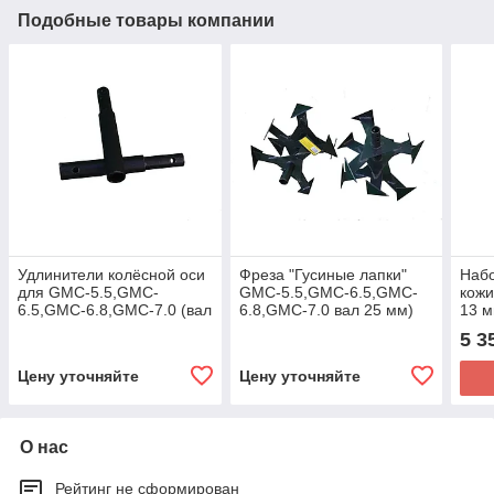
Подобные товары компании
Удлинители колёсной оси
Фреза "Гусиные лапки"
Набо
для GMC-5.5,GMC-
GMC-5.5,GMC-6.5,GMC-
кожи 
6.5,GMC-6.8,GMC-7.0 (вал
6.8,GMC-7.0 вал 25 мм)
13 м
d 25*25*185) (комп. 2 шт.)
(комп. 2 шт.)
Сиб
5 3
Цену уточняйте
Цену уточняйте
О нас
Рейтинг не сформирован