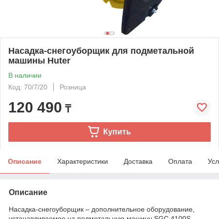
Насадка-снегоуборщик для подметальной
машины Huter
В наличии
Код: 70/7/20
Розница
120 490
₸
Купить
Описание
Характеристики
Доставка
Оплата
Усл
Описание
Насадка-снегоуборщик – дополнительное оборудование,
устанавливаемое на подметальную машину SGC 4100S.