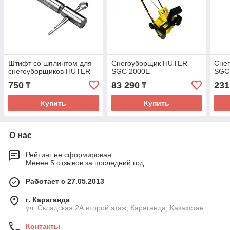
Штифт со шплинтом для
Снегоуборщик HUTER
Сне
снегоуборщиков HUTER
SGC 2000E
SGC
750
83 290
231
₸
₸
Купить
Купить
О нас
Рейтинг не сформирован
Менее 5 отзывов за последний год
Работает с 27.05.2013
г. Караганда
ул. Складская 2А второй этаж, Караганда, Казахстан
Контакты