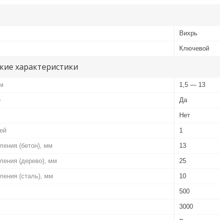
Вихрь
Ключевой
кие характеристики
мм
1,5 — 13
)
Да
Нет
ей
1
ления (бетон), мм
13
ления (дерево), мм
25
ления (сталь), мм
10
500
3000