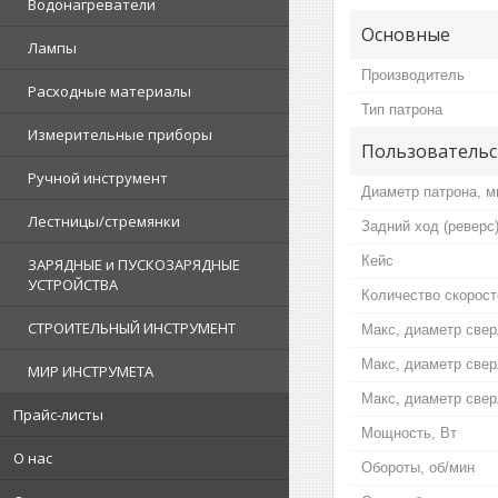
Водонагреватели
Основные
Лампы
Производитель
Расходные материалы
Тип патрона
Измерительные приборы
Пользовательс
Ручной инструмент
Диаметр патрона, 
Лестницы/стремянки
Задний ход (реверс
Кейс
ЗАРЯДНЫЕ и ПУСКОЗАРЯДНЫЕ
УСТРОЙСТВА
Количество скорост
СТРОИТЕЛЬНЫЙ ИНСТРУМЕНТ
Макс, диаметр свер
Макс, диаметр свер
МИР ИНСТРУМЕТА
Макс, диаметр свер
Прайс-листы
Мощность, Вт
О нас
Обороты, об/мин