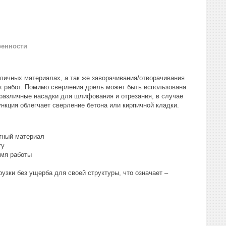
ренности
зличных материалах, а так же заворачивания/отворачивания
их работ. Помимо сверления дрель может быть использована
 различные насадки для шлифования и отрезания, в случае
кция облегчает сверление бетона или кирпичной кладки.
етный материал
ту
емя работы
узки без ущерба для своей структуры, что означает –