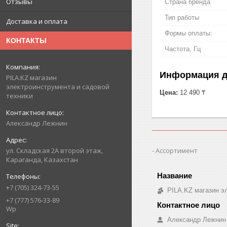
Отзывы
Страна бренда
Тип работы
Доставка и оплата
Формы оплаты:
КОНТАКТЫ
Частота, Гц
Информация д
PILA.KZ магазин
электроинструмента и садовой
Цена:
12 490 ₸
техники
Александр Лежнин
Ассортимент
ул. Складская 2А второй этаж,
Караганда, Казахстан
+7 (705) 324-73-55
PILA.KZ магазин э
+7 (777) 576-33-89
Wp
Александр Лежнин