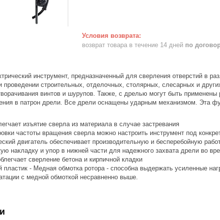
возврат товара в течение 14 дней
по догово
ктрический инструмент, предназначенный для сверления отверстий в ра
ри проведении строительных, отделочных, столярных, слесарных и друг
творачивания винтов и шурупов. Также, с дрелью могут быть применены
ения в патрон дрели. Все дрели оснащены ударным механизмом. Эта фун
легчает изъятие сверла из материала в случае застревания
ровки частоты вращения сверла можно настроить инструмент под конкр
еский двигатель обеспечивает производительную и бесперебойную рабо
кую накладку и упор в нижней части для надежного захвата дрели во вр
блегчает сверление бетона и кирпичной кладки
 пластик - Медная обмотка ротора - способна выдержать усиленные нагр
атации с медной обмоткой несравненно выше.
и