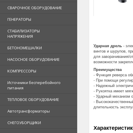
СВАРОЧНОЕ ОБОРУДОВАНИЕ
ГЕНЕРАТОРЫ
СТАБИЛИЗАТОРЫ
НАПРЯЖЕНИЯ
Ударная дрель
- эле
БЕТОНОМЕШАЛКИ
винтов и шурупов, п
для заворачивания/о
НАСОСНОЕ ОБОРУДОВАНИЕ
возможности закрепл
Преимущества
КОМПРЕССОРЫ
- Функция реверса об
- При помощи регули
Источники бесперебойного
- Надежный электрич
питания
- Рукоятка имеет мяг
- Ударный механизм о
ТЕПЛОВОЕ ОБОРУДОВАНИЕ
- Высококачественный
длительность эксплу
Автотрансформаторы
СНЕГОУБОРЩИКИ
Характеристик