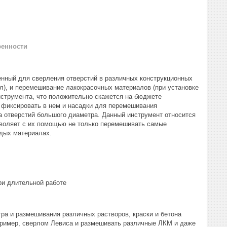
ренности
енный для сверления отверстий в различных конструкционных
ерл), и перемешивание лакокрасочных материалов (при установке
нструмента, что положительно скажется на бюджете
 фиксировать в нем и насадки для перемешивания
а отверстий большого диаметра. Данный инструмент относится
зволяет с их помощью не только перемешивать самые
рдых материалах.
ри длительной работе
ра и размешивания различных растворов, краски и бетона
апример, сверлом Левиса и размешивать различные ЛКМ и даже