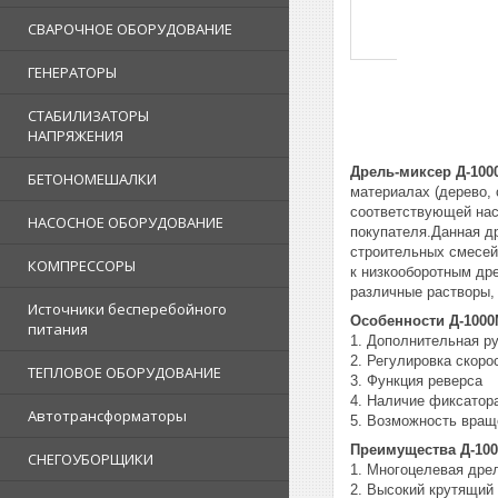
СВАРОЧНОЕ ОБОРУДОВАНИЕ
ГЕНЕРАТОРЫ
СТАБИЛИЗАТОРЫ
НАПРЯЖЕНИЯ
Дрель-миксер Д-100
БЕТОНОМЕШАЛКИ
материалах (дерево, 
соответствующей нас
НАСОСНОЕ ОБОРУДОВАНИЕ
покупателя.Данная д
строительных смесей
КОМПРЕССОРЫ
к низкооборотным др
различные растворы,
Источники бесперебойного
Особенности Д-1000
питания
1. Дополнительная ру
2. Регулировка скор
ТЕПЛОВОЕ ОБОРУДОВАНИЕ
3. Функция реверса
4. Наличие фиксатор
Автотрансформаторы
5. Возможность враще
Преимущества Д-10
СНЕГОУБОРЩИКИ
1. Многоцелевая дре
2. Высокий крутящий