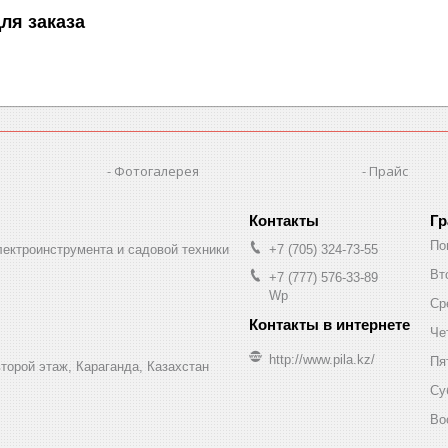
ля заказа
Фотогалерея
Прайс
Гр
По
лектроинструмента и садовой техники
+7 (705) 324-73-55
Вт
+7 (777) 576-33-89
Wp
Ср
Че
http://www.pila.kz/
Пя
торой этаж, Караганда, Казахстан
Су
Во