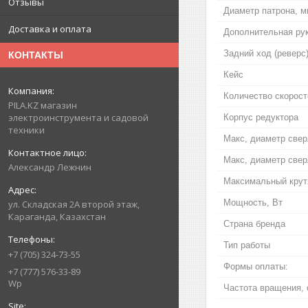
Отзывы
Диаметр патрона, 
Доставка и оплата
Дополнительная ру
Задний ход (реверс
КОНТАКТЫ
Кейс
Количество скорост
PILA.KZ магазин
электроинструмента и садовой
Корпус редуктора
техники
Макс, диаметр свер
Макс, диаметр свер
Александр Лежнин
Максимальный крут
Мощность, Вт
ул. Складская 2А второй этаж,
Караганда, Казахстан
Страна бренда
Тип работы
+7 (705) 324-73-55
Формы оплаты:
+7 (777) 576-33-89
Wp
Частота вращения, 