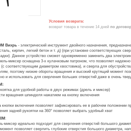
возврат товара в течение 14 дней
по догово
0М Вихрь
- электрический инструмент двойного назначения, предназнач
сталь, кирпич, легкий бетон и т. д) (при установке соответствующих св
адки). Данное устройство сможет одновременно заменить два электрои
рель-миксер оснащена 3-х кулачковым патроном, что позволяет надежно
 (с соответствующим диаметром хвостовика), и сверла для обустройств
елям, поэтому низкие обороты вращения и высокий крутящий момент по
 но и использовать для сверления больших отверстий даже в очень тве
М:
коятка для удобной работы в двух режимах (дрель и миксер)
ости вращения шпинделя нажатием на кнопку включения
а кнопки включения позволяет зафиксировать ее в рабочем положении п
ния задней рукоятки на 360° позволяет выбрать удобный хват
00М
:
ль-миксер идеально подходит для сверления отверстий большого диамет
 момент позволяет сверлить глубокие отверстия большого диаметра, н