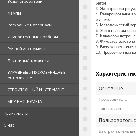
Водонагреватели
бетон
3. Электронная регу
Лампы
4. Реверсирование в
рычажка
Расходные материалы
5. Металлический ко
6. Усиленная основн
7. Ключевой патрон 
Измерительные приборы
8. Фиксатор выключа
9. Возможность быстр
Ручной инструмент
10. Прорезиненный к
Лестницы/стремянки
ЗАРЯДНЫЕ и ПУСКОЗАРЯДНЫЕ
Характеристик
УСТРОЙСТВА
Основные
СТРОИТЕЛЬНЫЙ ИНСТРУМЕНТ
Производитель
МИР ИНСТРУМЕТА
Тип патрона
Прайс-листы
Пользовательс
О нас
Быстрая замена ще