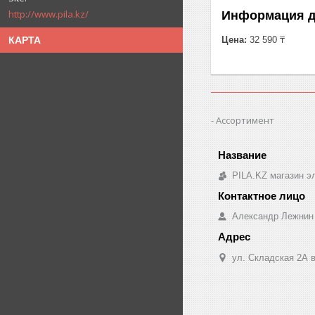
http://www.pila.kz/
Информация д
КАРТА
Цена:
32 590 ₸
Ассортимент
PILA.KZ магазин э
Александр Лежнин
ул. Складская 2А в