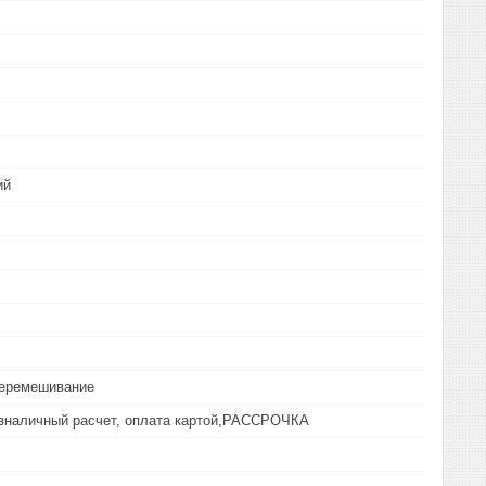
ий
перемешивание
езналичный расчет, оплата картой,РАССРОЧКА