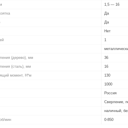
мм
1,5 — 16
коятка
Да
)
Да
Нет
ей
1
металлическ
ления (дерево), мм
36
ления (сталь), мм
16
ящий момент, Н*м
130
1000
Россия
Сверление, 
наличный, б
об/мин
0-850