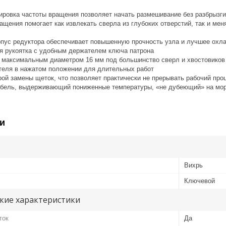
лировка частоты вращения позволяет начать размешивание без разбрызги
ращения помогает как извлекать сверла из глубоких отверстий, так и 
рпус редуктора обеспечивает повышенную прочность узла и лучшее охл
ая рукоятка с удобным держателем ключа патрона
с максимальным диаметром 16 мм под большинство сверл и хвостовиков
теля в нажатом положении для длительных работ
ой замены щеток, что позволяет практически не прерывать рабочий про
абель, выдерживающий пониженные температуры, «не дубеющий» на мо
и
Вихрь
Ключевой
кие характеристики
ток
Да