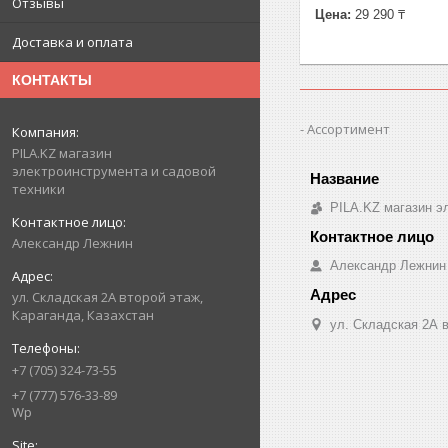
Отзывы
Цена:
29 290 ₸
Доставка и оплата
КОНТАКТЫ
Ассортимент
PILA.KZ магазин
электроинструмента и садовой
техники
PILA.KZ магазин э
Александр Лежнин
Александр Лежнин
ул. Складская 2А второй этаж,
Караганда, Казахстан
ул. Складская 2А в
+7 (705) 324-73-55
+7 (777) 576-33-89
Wp