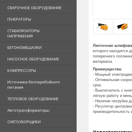
СВАРОЧНОЕ ОБОРУДОВАНИЕ
ГЕНЕРАТОРЫ
СТАБИЛИЗАТОРЫ
НАПРЯЖЕНИЯ
Ленточная шлифова
БЕТОНОМЕШАЛКИ
которого находятся д
поперечного положени
НАСОСНОЕ ОБОРУДОВАНИЕ
материала.
Преимущества:
КОМПРЕССОРЫ
- Мощный электродви
- Оптимальная скоро
Источники бесперебойного
срок;
питания
- Выключатель с кно
лёгкую работу и мен
ТЕПЛОВОЕ ОБОРУДОВАНИЕ
- Наличие патрубка 
- Регулятор центров
Автотрансформаторы
производительность и
СНЕГОУБОРЩИКИ