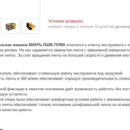
возврат товара в течение 14 дней
по догово
льная машина ВИХРЬ ЛШМ-75/900
относится к классу инструмента с э
ва ролика. На них надевается замкнутая лента с абразивной поверхнос
я ленты. За счёт вращения ленты на большой скорости и движения инст
гатель обеспечивает стабильную работу инструмента под нагрузкой;
сть ленты в 360 м/мин обеспечивает хорошую производительность позво
пкой фиксации в нажатом положении даёт возможность работать без пос
ьшую усталость;
для сбора пыли обеспечивает комфортные условия работы с минимальны
ки ленты обеспечивает точное положение шлифовальной ленты на основа
 качество работы.