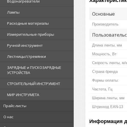
Характеристик
Водонагреватели
Лампы
Основные
Расходные материалы
Производитель
Пользовательс
Измерительные приборы
Ручной инструмент
Длина ленты, мм
Мощность, Вт
Лестницы/стремянки
Скорость ленты, м/
ЗАРЯДНЫЕ и ПУСКОЗАРЯДНЫЕ
Страна бренда
УСТРОЙСТВА
Формы оплаты:
СТРОИТЕЛЬНЫЙ ИНСТРУМЕНТ
Частота, Гц
МИР ИНСТРУМЕТА
Ширина ленты, мм
Прайс-листы
Штрихкод EAN-13
О нас
Информация д