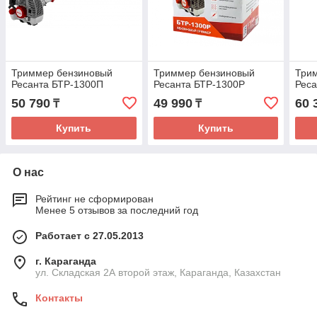
Триммер бензиновый
Триммер бензиновый
Три
Ресанта БТР-1300П
Ресанта БТР-1300Р
Реса
50 790
49 990
60 
₸
₸
Купить
Купить
О нас
Рейтинг не сформирован
Менее 5 отзывов за последний год
Работает с 27.05.2013
г. Караганда
ул. Складская 2А второй этаж, Караганда, Казахстан
Контакты