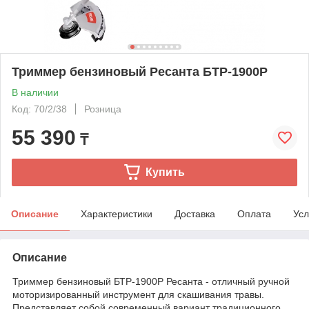
Триммер бензиновый Ресанта БТР-1900Р
В наличии
Код: 70/2/38
Розница
55 390
₸
Купить
Описание
Характеристики
Доставка
Оплата
Усл
Описание
Триммер бензиновый БТР-1900Р Ресанта - отличный ручной
моторизированный инструмент для скашивания травы.
Представляет собой современный вариант традиционного