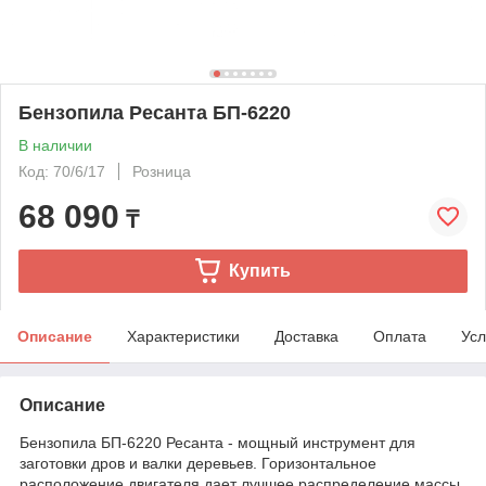
Бензопила Ресанта БП-6220
В наличии
Код: 70/6/17
Розница
68 090
₸
Купить
Описание
Характеристики
Доставка
Оплата
Усл
Описание
Бензопила БП-6220 Ресанта - мощный инструмент для
заготовки дров и валки деревьев. Горизонтальное
расположение двигателя дает лучшее распределение массы