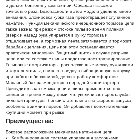
и делает бензопилу компактной. Обладает высокой
точностью реза. Безопасности в этой модели уделено много
внимания. Блокировки курка газа предотвращает случайное
нажатие. Функция механического инерционного тормоза цепи
также важна: при резком отскоке пилы во время пиления
(вверх и назад) рука упирается в ручку тормоза и
отщелкивает ее, а тормозная лента затягивается и тормозит
барабан сцепления, цепь при этом останавливается
практически мгновенно. Защитный щиток в случае разрыва
цепи или ее соскока с шины предотвращает травмирование.
Резиновые амортизаторы, расположенные между рукоятками
и картером пилы, снижают вредную вибрационную нагрузку
при работе с бензопилой, делают работу комфортнее.
Масляный бак размещается в передней части картера.
Принудительная смазка цепи и шины применяется для
снижения трения между ними, что увеличивает срок службы
пильной гарнитуры. Легкий старт влияет на скорость запуска,
особенно в зимний период. Он добавляет дополнительный
крутящий момент при рывке.
Преимущества:
Боковое расположение механизма натяжения цепи.
Комбинированная система управления заслонками