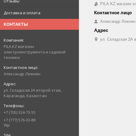
Отзывы
PILA.KZ магазин э
Доставка и оплата
Александр Лежнин
КОНТАКТЫ
ул. Складская 2А в
PILA.KZ магазин
электроинструмента и садовой
техники
Александр Лежнин
ул. Складская 2А второй этаж,
Караганда, Казахстан
+7 (705) 324-73-55
+7 (777) 576-33-89
Wp