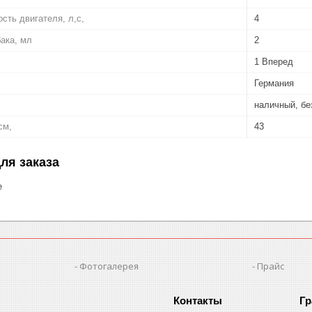
ть двигателя, л,с,
4
ака, мл
2
1 Вперед
Германия
наличный, б
см,
43
ля заказа
е
Фотогалерея
Прайс
Гр