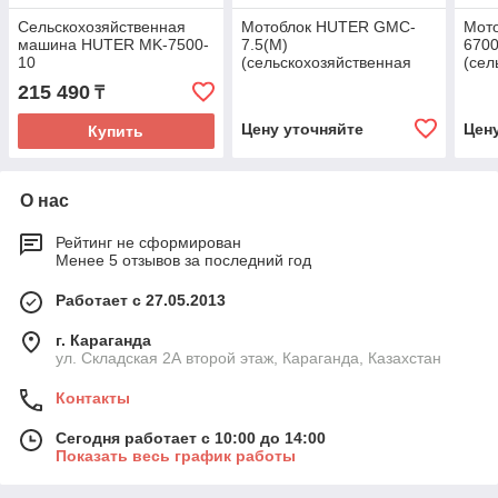
Сельскохозяйственная
Мотоблок HUTER GMC-
Мот
машина HUTER MK-7500-
7.5(M)
6700
10
(сельскохозяйственная
(сел
машина)
маш
215 490
₸
Цену уточняйте
Цен
Купить
О нас
Рейтинг не сформирован
Менее 5 отзывов за последний год
Работает с 27.05.2013
г. Караганда
ул. Складская 2А второй этаж, Караганда, Казахстан
Контакты
Сегодня работает с 10:00 до 14:00
Показать весь график работы