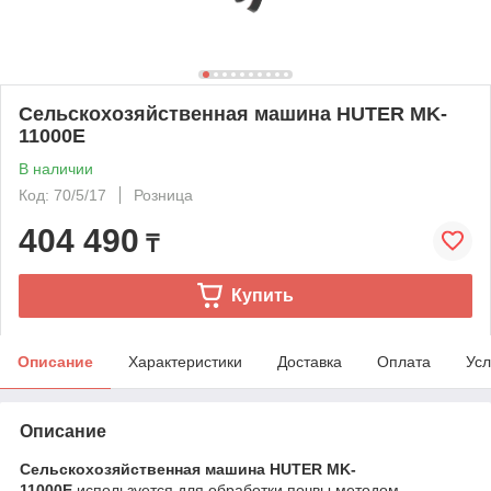
Сельскохозяйственная машина HUTER MK-
11000Е
В наличии
Код: 70/5/17
Розница
404 490
₸
Купить
Описание
Характеристики
Доставка
Оплата
Усл
Описание
Сельскохозяйственная машина HUTER MK-
11000Е
используется для обработки почвы методом