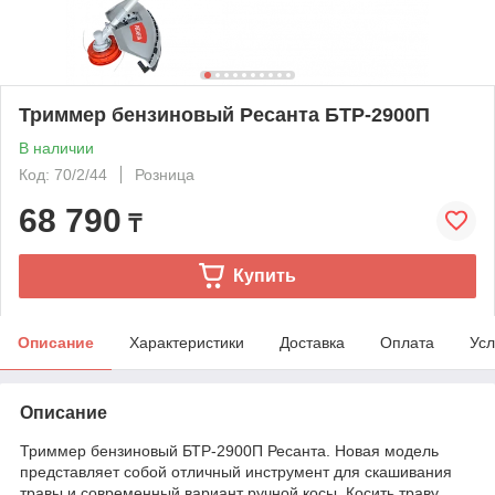
Триммер бензиновый Ресанта БТР-2900П
В наличии
Код: 70/2/44
Розница
68 790
₸
Купить
Описание
Характеристики
Доставка
Оплата
Усл
Описание
Триммер бензиновый БТР-2900П Ресанта. Новая модель
представляет собой отличный инструмент для скашивания
травы и современный вариант ручной косы. Косить траву,