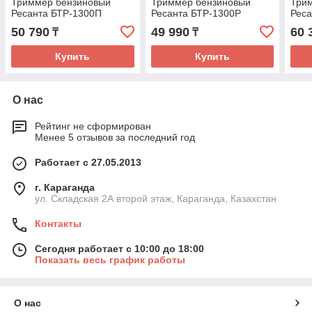
Триммер бензиновый
Триммер бензиновый
Три
Ресанта БТР-1300П
Ресанта БТР-1300Р
Реса
50 790
49 990
60 
₸
₸
Купить
Купить
О нас
Рейтинг не сформирован
Менее 5 отзывов за последний год
Работает с 27.05.2013
г. Караганда
ул. Складская 2А второй этаж, Караганда, Казахстан
Контакты
Сегодня работает с 10:00 до 18:00
Показать весь график работы
О нас