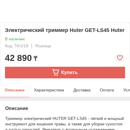
Электрический триммер Huter GET-LS45 Huter
В наличии
Код: 70/1/19
Розница
42 890
₸
Купить
Описание
Характеристики
Доставка
Оплата
Усл
Описание
Триммер электрический HUTER GET-LS45 - лёгкий и мощный
инструмент для кошения травы, а также для уборки сухостоя
и густых зарослей. Двигатель с воздушным охлаждением