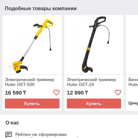
Подобные товары компании
Электрический триммер
Электрический триммер
Бен
Huter GET-500
Huter GET-24
Hute
16 590
12 890
₸
₸
Цен
Купить
Купить
О нас
Рейтинг не сформирован